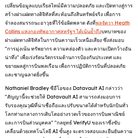
เปลี่ยนข้อมูลแบบเรียลไทม์มีความปลอดภัย และเปิดทางสู่การ
สร้างฝาแฝดทางดิจิทัลที่สะท้อนถึงสินทรัพย์จริง เพื่อการ
จำลองสมรรถนะอาวุธที่ไร้ข้อผิดพลาด ดังที่
พลจัตวา Heath
Collins แห่งกองทัพอากาศสหรัฐฯ ได้เน้นย้ำถึง
บทบาทของ
ฝาแฝดทางดิจิทัลในการบินความเร็วเหนือเสียง ซึ่งส่งมอบ
"การมุ่งเน้น ทรัพยากร ความคล่องตัว และความเปิดกว้างอัน
น่าทึ่ง" เพื่อเร่งรัดนวัตกรรมด้านการป้องกันประเทศ และ
ขยายผลสู่การบินพลเรือน เพื่อการปฏิบัติการบินที่ปลอดภัย
และชาญฉลาดยิ่งขึ้น
Nathaniel Bradley ซีอีโอของ Datavault AI กล่าวว่า
"สัญญานี้จะช่วยให้ Datavault AI สามารถส่งมอบการ
รับรองคุณวุฒิที่น่าเชื่อถือและปรับขนาดได้สำหรับนักบินทั่ว
โลกท่ามกลางการเติบโตอย่างรวดเร็วของการบินพาณิชย์
และการบินส่วนบุคคล" "กลยุทธ์ VerifyU ของเราซึ่งขับ
เคลื่อนด้วยเทคโนโลยี AI ขั้นสูง จะตรวจสอบและยืนยันความ